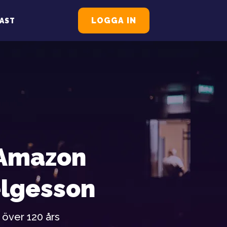
LOGGA IN
AST
 Amazon
elgesson
 över 120 års