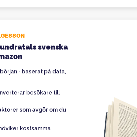
LGESSON
hundratals svenska
Amazon
 början - baserat på data,
verterar besökare till
faktorer som avgör om du
undviker kostsamma