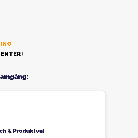
ING
DENTER!
Framgång:
ch & Produktval