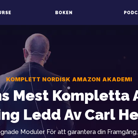
URSE
BOKEN
PODC
KOMPLETT NORDISK AMAZON AKADEMI
s Mest Kompletta
ing Ledd Av Carl H
gnade Moduler För att garantera din Framgång,