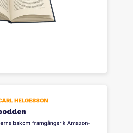
CARL HELGESSON
npodden
eterna bakom framgångsrik Amazon-