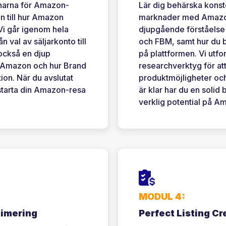
enarna för Amazon-
Lär dig behärska konste
n till hur Amazon
marknader med Amazon
. Vi går igenom hela
djupgående förståelse 
 val av säljarkonto till
och FBM, samt hur du b
också en djup
på plattformen. Vi utf
 Amazon och hur Brand
researchverktyg för at
ion. När du avslutat
produktmöjligheter oc
 starta din Amazon-resa
är klar har du en solid
verklig potential på A
MODUL 4:
timering
Perfect Listing Cr