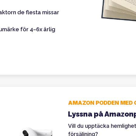
ktorn de flesta missar
rumärke för 4–6x årlig
AMAZON PODDEN MED 
Lyssna på Amazo
Vill du upptäcka hemligh
försäljning?