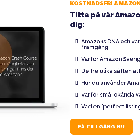
KOSTNADSFRI AMAZON
Titta på vår Amazo
dig:
Amazons DNA och varf
framgång
Varför Amazon Sverige
De tre olika sätten a
Hur du använder Amaz
Varför små, okända v
Vad en "perfect listing
FÅ TILLGÅNG NU