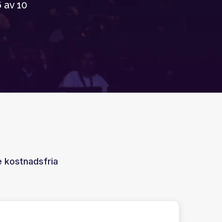
 av 10
 kostnadsfria